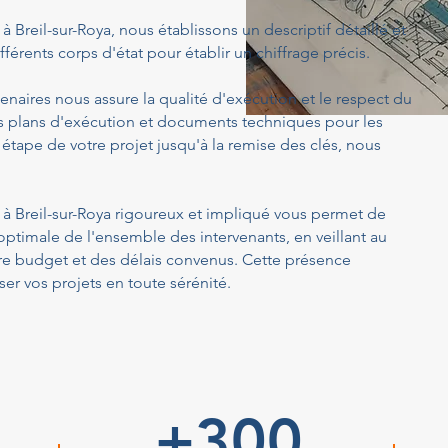
 à Breil-sur-Roya, nous établissons un descriptif détaillé et
férents corps d'état pour établir un chiffrage précis.
enaires nous assure la qualité d'exécution et le respect du
s plans d'exécution et documents techniques pour les
 étape de votre projet jusqu'à la remise des clés, nous
m² à Breil-sur-Roya rigoureux et impliqué vous permet de
optimale de l'ensemble des intervenants, en veillant au
tre budget et des délais convenus. Cette présence
er vos projets en toute sérénité.
+300