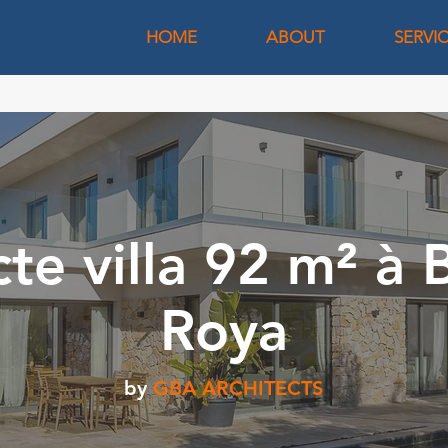
HOME
ABOUT
SERVI
te villa 92 m² à B
Roya
by
GBA ARCHITECTS