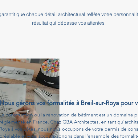
rantit que chaque détail architectural reflète votre personnali
résultat qui dépasse vos attentes.
Nous gérons vos formalités à Breil-sur-Roya pour 
La construction ou la rénovation de bâtiment est un domaine p
réglementé en France. Chez GBA Architectes, en tant qu'architect
Roya à vos côtés, nous nous occupons de votre permis de const
préalable et vous accompagnons dans l'ensemble des formalités 