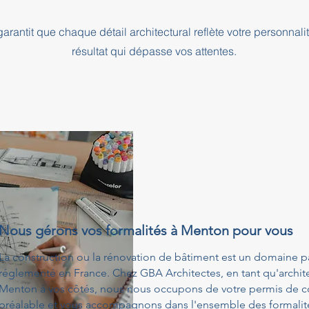
rantit que chaque détail architectural reflète votre personnali
résultat qui dépasse vos attentes.
Nous gérons vos formalités à Menton pour vous
La construction ou la rénovation de bâtiment est un domaine p
réglementé en France. Chez GBA Architectes, en tant qu'archit
Menton à vos côtés, nous nous occupons de votre permis de co
préalable et vous accompagnons dans l'ensemble des formalités 