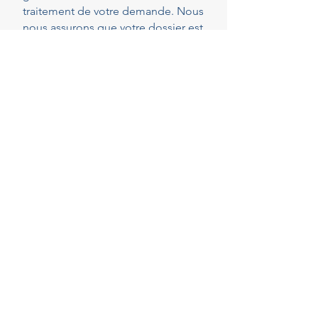
traitement de votre demande. Nous
nous assurons que votre dossier est
parfaitement complet et conforme
dès le dépôt, réduisant ainsi les
risques de demandes de pièces
complémentaires qui peuvent
rallonger les délais.
40
Years of experience