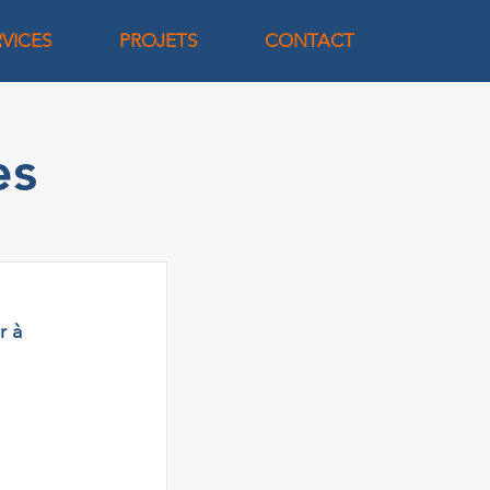
RVICES
PROJETS
CONTACT
es
r à