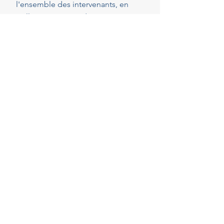
l'ensemble des intervenants, en
veillant au respect de vos attentes,
de votre budget et des délais
convenus. Cette présence
constante vous permet de réaliser
vos projets en toute sérénité.
40
Années d'experience