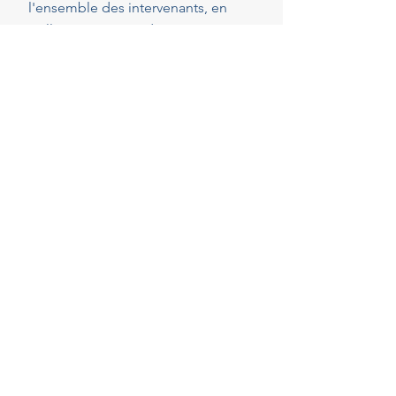
l'ensemble des intervenants, en
veillant au respect de vos attentes,
de votre budget et des délais
convenus. Cette présence
constante vous permet de réaliser
vos projets en toute sérénité.
40
Années d'experience