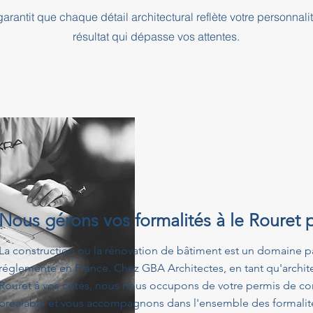
rantit que chaque détail architectural reflète votre personnali
résultat qui dépasse vos attentes.
Nous gérons vos formalités à le Rouret 
La construction ou la rénovation de bâtiment est un domaine p
réglementé en France. Chez GBA Architectes, en tant qu'archit
Rouret à vos côtés, nous nous occupons de votre permis de con
préalable et vous accompagnons dans l'ensemble des formalités 