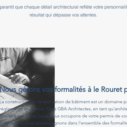
rantit que chaque détail architectural reflète votre personnali
résultat qui dépasse vos attentes.
Nous gérons vos formalités à le Rouret 
La construction ou la rénovation de bâtiment est un domaine p
réglementé en France. Chez GBA Architectes, en tant qu'archit
Rouret à vos côtés, nous nous occupons de votre permis de con
préalable et vous accompagnons dans l'ensemble des formalités 