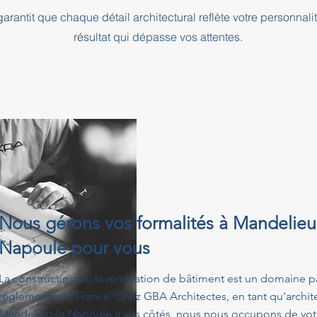
rantit que chaque détail architectural reflète votre personnali
résultat qui dépasse vos attentes.
Nous gérons vos formalités à Mandelieu-
Napoule pour vous
La construction ou la rénovation de bâtiment est un domaine p
réglementé en France. Chez GBA Architectes, en tant qu'archit
Mandelieu-la-Napoule à vos côtés, nous nous occupons de votr