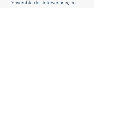
l'ensemble des intervenants, en
veillant au respect de vos attentes,
de votre budget et des délais
convenus. Cette présence
constante vous permet de réaliser
vos projets en toute sérénité.
40
Années d'experience