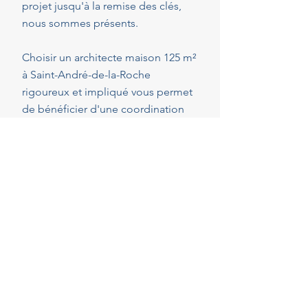
projet jusqu'à la remise des clés,
nous sommes présents.
Choisir un architecte maison 125 m²
à Saint-André-de-la-Roche
rigoureux et impliqué vous permet
de bénéficier d'une coordination
optimale de l'ensemble des
intervenants, en veillant au respect
de vos attentes, de votre budget et
des délais convenus. Cette
présence constante vous permet de
réaliser vos projets en toute
sérénité.