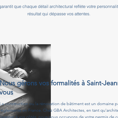
rantit que chaque détail architectural reflète votre personnali
résultat qui dépasse vos attentes.
Nous gérons vos formalités à Saint-Jean
vous
La construction ou la rénovation de bâtiment est un domaine p
réglementé en France. Chez GBA Architectes, en tant qu'architec
Jeannet à vos côtés, nous nous occupons de votre permis de co