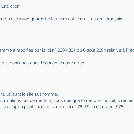
juridiction.
tion du site
www.gbarchitectes.com
est soumis au droit français.
s.
amment modifiée par la loi n° 2004-801 du 6 août 2004 relative à l’inf
our la confiance dans l’économie numérique.
ant, utilisant le site susnommé.
informations qui permettent, sous quelque forme que ce soit, directeme
s s’appliquent » (article 4 de la loi n° 78-17 du 6 janvier 1978).
____