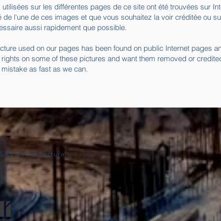
utilisées sur les différentes pages de ce site ont été trouvées sur I
été de l'une de ces images et que vous souhaitez la voir créditée ou
cessaire aussi rapidement que possible.
icture used on our pages has been found on public Internet pages an
 rights on some of these pictures and want them removed or credited
r mistake as fast as we can.
SAS d'Architecture