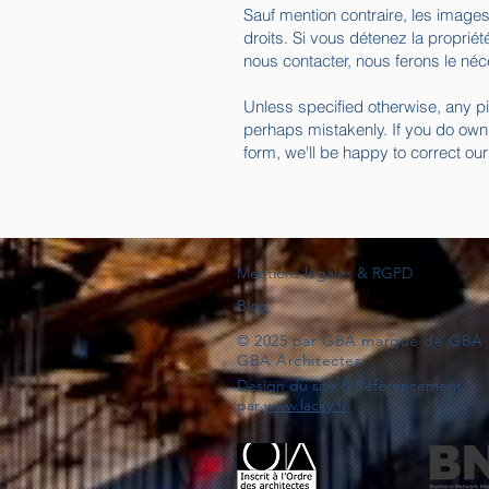
Sauf mention contraire, les images 
droits. Si vous détenez la propri
nous contacter, nous ferons le né
Unless specified otherwise, any p
perhaps mistakenly. If you do own
form, we'll be happy to correct ou
Mentions légales & RGPD
Blog
© 2025 par GBA marque de GBA 
GBA Architectes
Design du site & Référencement
par
www.lacky.fr