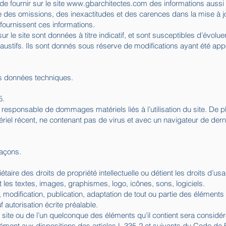
de fournir sur le site
www.gbarchitectes.com
des informations aussi 
e des omissions, des inexactitudes et des carences dans la mise à jou
i fournissent ces informations.
ur le site sont données à titre indicatif, et sont susceptibles d’évolue
xhaustifs. Ils sont donnés sous réserve de modifications ayant été app
les données techniques.
5.
u responsable de dommages matériels liés à l’utilisation du site. De plu
tériel récent, ne contenant pas de virus et avec un navigateur de dern
façons.
étaire des droits de propriété intellectuelle ou détient les droits d’u
 les textes, images, graphismes, logo, icônes, sons, logiciels.
 modification, publication, adaptation de tout ou partie des éléments
uf autorisation écrite préalable.
u site ou de l’un quelconque des éléments qu’il contient sera consid
ment aux dispositions des articles L.335-2 et suivants du Code de Pro