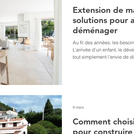
Extension de ma
solutions pour 
déménager
Au fil des années, les besoin
L’arrivée d’un enfant, le dév
tout simplement l’envie de 
d’espace peuvent rendre une
ces situations, beaucoup de
déménager pour trouver un 
Pourtant, une autre solution 
grâce à une extension. L’ex
d’augmenter la surface habit
9 mars
Comment choisir
pour construire