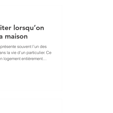
aine idée de
iter lorsqu’on
sa maison
eprésente souvent l’un des
ns la vie d’un particulier. Ce
un logement entièrement
mode de vie et à ses envies.
 offre également la
n bien immobilier durable,
 conçu selon des standards
erformance énergétique.
d’une maison est un