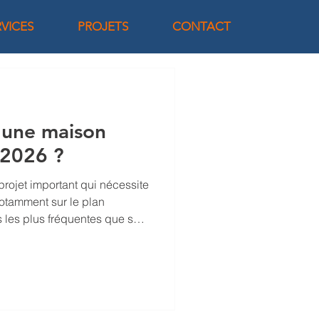
RVICES
PROJETS
CONTACT
 une maison
 2026 ?
projet important qui nécessite
otamment sur le plan
s les plus fréquentes que se
es figure celle du budget.
e maison d’architecte ?
nfluencent le prix d’une
iciper le coût global d’un tel
ne maison d’architecte est