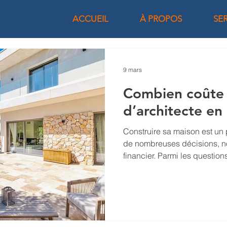
ACCUEIL
À PROPOS
SE
9 mars
Combien coûte
d’architecte en
Construire sa maison est un 
de nombreuses décisions, n
financier. Parmi les question
posent les futurs propriétair
Combien coûte réellement un
Quels sont les éléments qui i
construction ? Et comment ant
projet ? La construction d’u