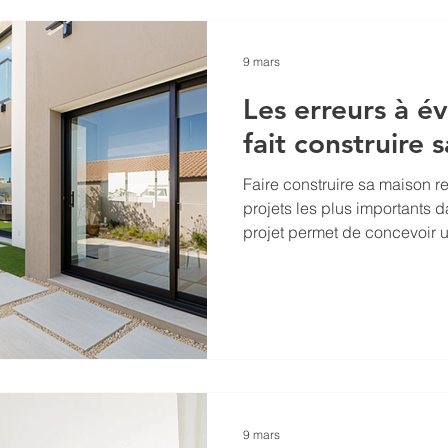
souvent associée à une cert
9 mars
Les erreurs à év
fait construire 
Faire construire sa maison r
projets les plus importants da
projet permet de concevoir 
adapté à ses besoins, à son 
La construction d’une maison
possibilité de bénéficier d’u
pensé pour le long terme et
modernes de confort et de p
Cependant, la construction 
9 mars