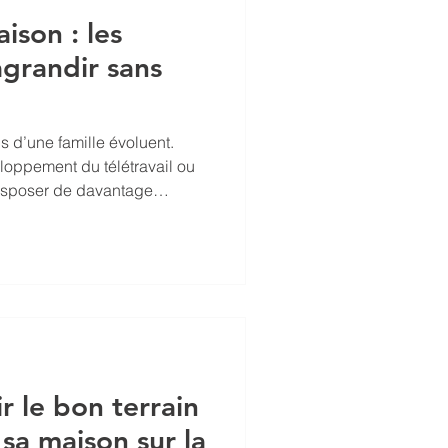
ison : les
agrandir sans
s d’une famille évoluent.
eloppement du télétravail ou
disposer de davantage
 maison trop petite. Dans
 propriétaires envisagent de
logement plus grand.
existe : agrandir sa maison
tension de maison permet
able tout en conservant s
 le bon terrain
 sa maison sur la