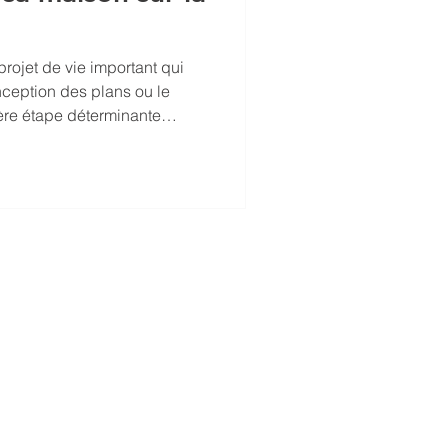
projet de vie important qui
ception des plans ou le
ère étape déterminante
ur lequel la future habitation
d’Azur, cette décision prend
n raison des spécificités du
ccidenté et des règles
ue commune. Un terrain ne
une surface di