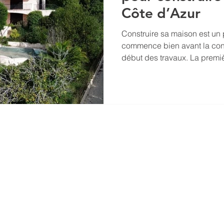
Côte d’Azur
Construire sa maison est un 
commence bien avant la con
début des travaux. La premi
consiste à choisir le terrain s
sera construite. Sur la Côte 
une dimension particulière e
territoire, du relief parfois a
d’urbanisme propres à chaq
se résume pas simplement à 