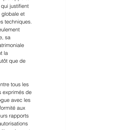
ui justifient 
globale et 
s techniques. 
eulement 
e, sa 
atrimoniale 
 la 
utôt que de 
ntre tous les 
is exprimés de 
logue avec les 
formité aux 
urs rapports 
utorisations 