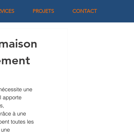
RVICES
PROJETS
CONTACT
 maison
ement
 nécessite une 
l apporte 
s, 
râce à une 
bent toutes les 
 une 