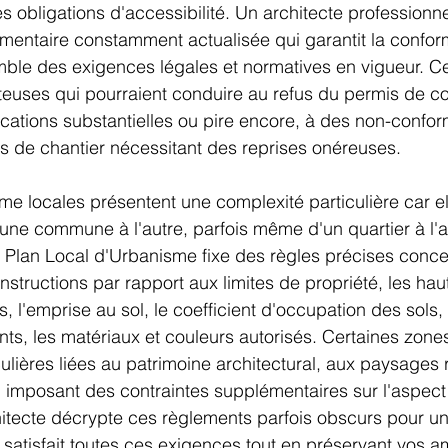
 obligations d'accessibilité. Un architecte professionn
ementaire constamment actualisée qui garantit la conform
emble des exigences légales et normatives en vigueur. Ce
ûteuses qui pourraient conduire au refus du permis de co
ations substantielles ou pire encore, à des non-confor
s de chantier nécessitant des reprises onéreuses.
me locales présentent une complexité particulière car el
ne commune à l'autre, parfois même d'un quartier à l'a
 Plan Local d'Urbanisme fixe des règles précises conce
nstructions par rapport aux limites de propriété, les hau
 l'emprise au sol, le coefficient d'occupation des sols, 
nts, les matériaux et couleurs autorisés. Certaines zones
culières liées au patrimoine architectural, aux paysages
, imposant des contraintes supplémentaires sur l'aspect
hitecte décrypte ces règlements parfois obscurs pour un 
 satisfait toutes ces exigences tout en préservant vos a