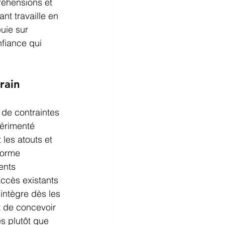
réhensions et 
t travaille en 
uie sur 
fiance qui 
rain
 de contraintes 
périmenté 
les atouts et 
forme 
ents 
ccès existants 
intègre dès les 
 de concevoir 
s plutôt que 