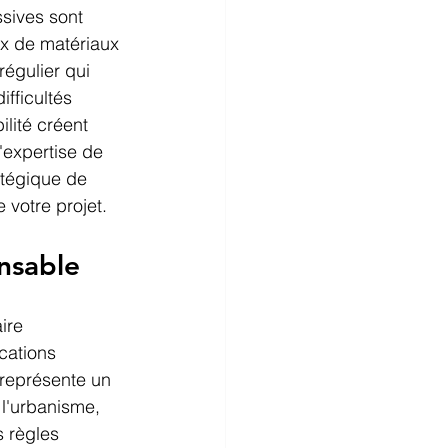
sives sont 
oix de matériaux 
régulier qui 
fficultés 
lité créent 
'expertise de 
atégique de 
 votre projet.
nsable
ire 
cations 
 représente un 
 l'urbanisme, 
 règles 