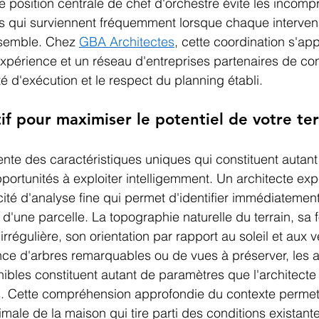
te position centrale de chef d'orchestre évite les incomp
s qui surviennent fréquemment lorsque chaque intervenan
nsemble. Chez 
GBA Architectes
, cette coordination s'app
périence et un réseau d'entreprises partenaires de con
té d'exécution et le respect du planning établi.
if pour maximiser le potentiel de votre ter
nte des caractéristiques uniques qui constituent autant
pportunités à exploiter intelligemment. Un architecte ex
té d'analyse fine qui permet d'identifier immédiatement 
 d'une parcelle. La topographie naturelle du terrain, sa 
rrégulière, son orientation par rapport au soleil et aux v
ce d'arbres remarquables ou de vues à préserver, les a
nibles constituent autant de paramètres que l'architecte 
. Cette compréhension approfondie du contexte permet
male de la maison qui tire parti des conditions existante