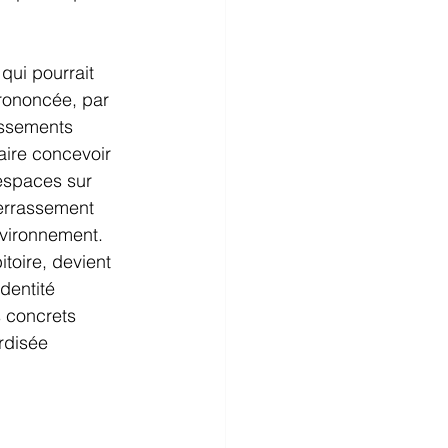
qui pourrait 
rononcée, par 
assements 
aire concevoir 
espaces sur 
terrassement 
nvironnement. 
itoire, devient 
dentité 
s concrets 
rdisée 