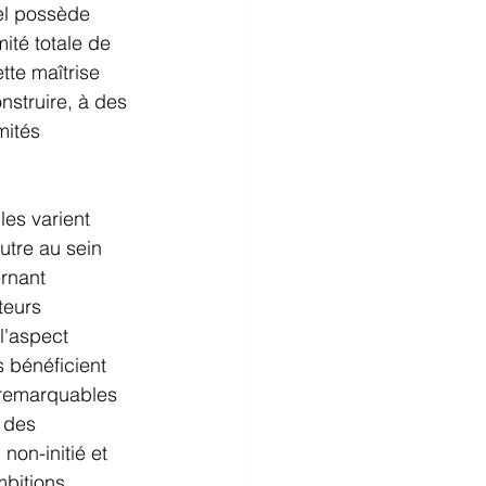
el possède 
ité totale de 
tte maîtrise 
nstruire, à des 
mités 
les varient 
utre au sein 
rnant 
teurs 
l'aspect 
 bénéficient 
 remarquables 
 des 
non-initié et 
mbitions 