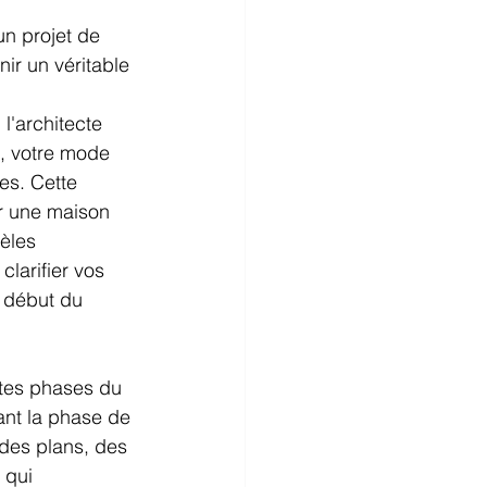
un projet de 
ir un véritable 
'architecte 
, votre mode 
es. Cette 
r une maison 
èles 
larifier vos 
e début du 
ntes phases du 
dant la phase de 
 des plans, des 
 qui 