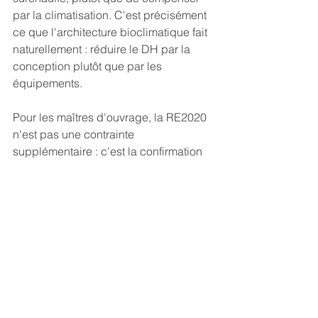
par la climatisation. C'est précisément 
ce que l'architecture bioclimatique fait 
naturellement : réduire le DH par la 
conception plutôt que par les 
équipements.
Pour les maîtres d'ouvrage, la RE2020 
n'est pas une contrainte 
supplémentaire : c'est la confirmation 
réglementaire que les principes 
bioclimatiques sont la voie à suivre. Un 
architecte formé à ces enjeux sait les 
intégrer dès la conception pour 
atteindre — et souvent dépasser — les 
exigences réglementaires, tout en 
créant une maison réellement agréable 
à vivre.