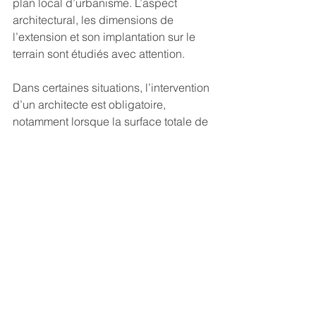
plan local d’urbanisme. L’aspect 
architectural, les dimensions de 
l’extension et son implantation sur le 
terrain sont étudiés avec attention.
Dans certaines situations, l’intervention 
d’un architecte est obligatoire, 
notamment lorsque la surface totale de 
la maison dépasse un certain seuil 
après les travaux.
Ces démarches administratives 
doivent être anticipées afin d’intégrer 
les délais d’instruction dans le 
calendrier global du projet.
Le rôle de l’architecte dans la 
conception de l’extension
L’architecte joue un rôle essentiel dans 