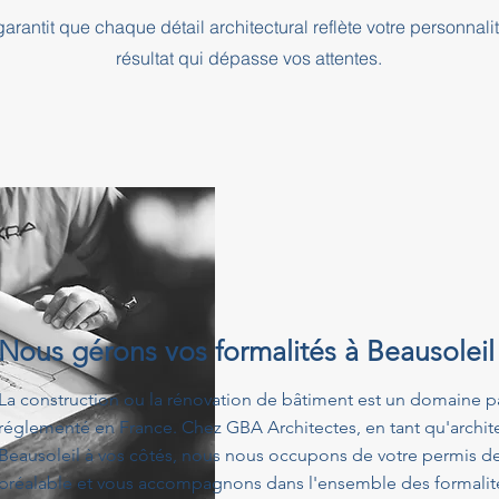
rantit que chaque détail architectural reflète votre personnali
résultat qui dépasse vos attentes.
Nous gérons vos formalités à Beausoleil
La construction ou la rénovation de bâtiment est un domaine p
réglementé en France. Chez GBA Architectes, en tant qu'architec
Beausoleil à vos côtés, nous nous occupons de votre permis de
préalable et vous accompagnons dans l'ensemble des formalités 