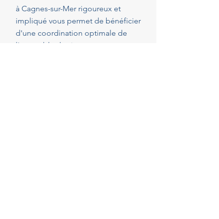
à Cagnes-sur-Mer rigoureux et
impliqué vous permet de bénéficier
d'une coordination optimale de
l'ensemble des intervenants, en
veillant au respect de vos attentes,
de votre budget et des délais
convenus. Cette présence
constante vous permet de réaliser
vos projets en toute sérénité.