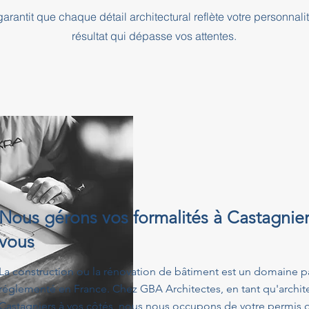
rantit que chaque détail architectural reflète votre personnali
résultat qui dépasse vos attentes.
Nous gérons vos formalités à Castagnie
vous
La construction ou la rénovation de bâtiment est un domaine p
réglementé en France. Chez GBA Architectes, en tant qu'architec
Castagniers à vos côtés, nous nous occupons de votre permis d