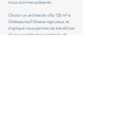
nous sommes présents.
Choisir un architecte villa 132 m² à
Châteauneuf-Grasse rigoureux et
impliqué vous permet de bénéficier
d'une coordination optimale de
l'ensemble des intervenants, en
veillant au respect de vos attentes,
de votre budget et des délais
convenus. Cette présence
constante vous permet de réaliser
vos projets en toute sérénité.