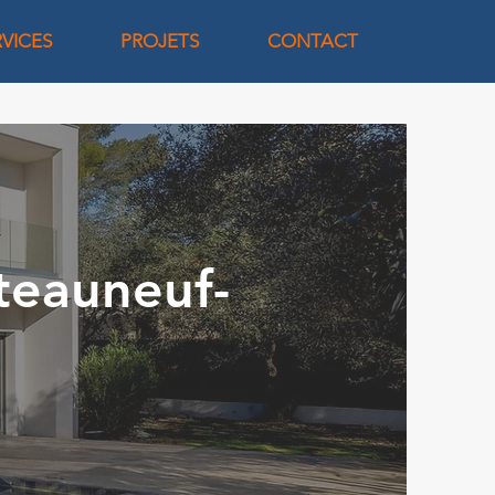
RVICES
PROJETS
CONTACT
âteauneuf-