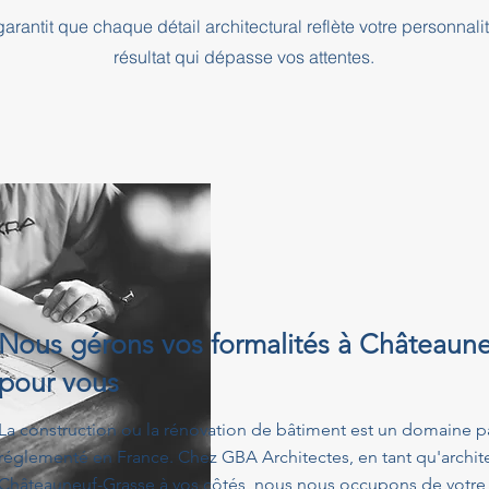
rantit que chaque détail architectural reflète votre personnali
résultat qui dépasse vos attentes.
Nous gérons vos formalités à Châteaun
pour vous
La construction ou la rénovation de bâtiment est un domaine p
réglementé en France. Chez GBA Architectes, en tant qu'architec
Châteauneuf-Grasse à vos côtés, nous nous occupons de votre 