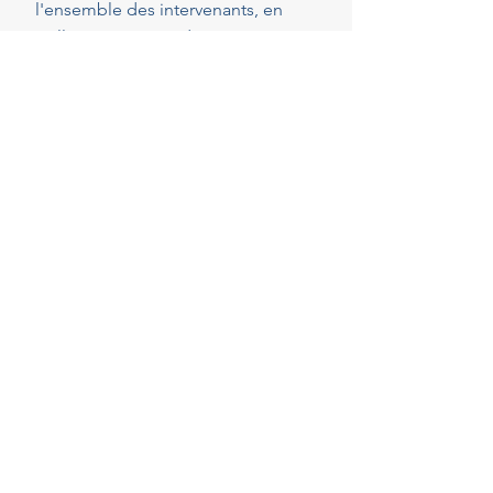
l'ensemble des intervenants, en
veillant au respect de vos attentes,
de votre budget et des délais
convenus. Cette présence
constante vous permet de réaliser
vos projets en toute sérénité.
40
Années d'experience