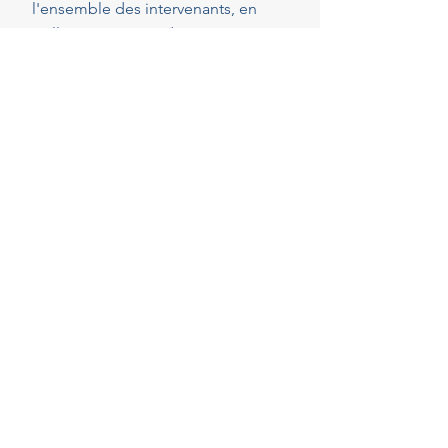
l'ensemble des intervenants, en
veillant au respect de vos attentes,
de votre budget et des délais
convenus. Cette présence
constante vous permet de réaliser
vos projets en toute sérénité.
40
Années d'experience