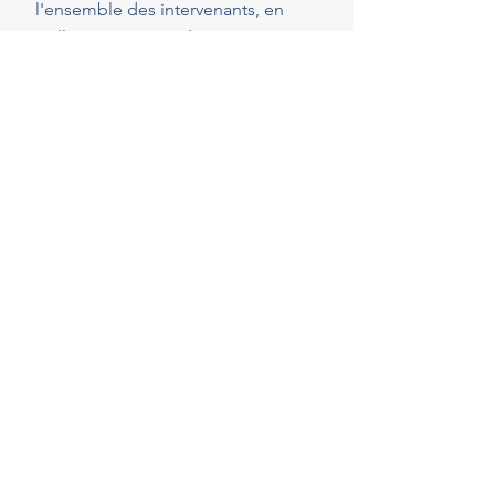
l'ensemble des intervenants, en
veillant au respect de vos attentes,
de votre budget et des délais
convenus. Cette présence
constante vous permet de réaliser
vos projets en toute sérénité.
40
Années d'experience