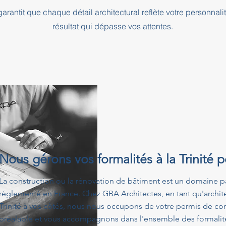
rantit que chaque détail architectural reflète votre personnali
résultat qui dépasse vos attentes.
Nous gérons vos formalités à la Trinité 
La construction ou la rénovation de bâtiment est un domaine p
réglementé en France. Chez GBA Architectes, en tant qu'archit
Trinité à vos côtés, nous nous occupons de votre permis de con
préalable et vous accompagnons dans l'ensemble des formalités 