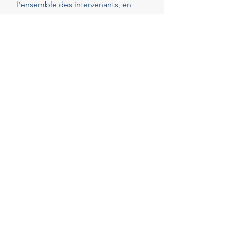
l'ensemble des intervenants, en
veillant au respect de vos attentes,
de votre budget et des délais
convenus. Cette présence
constante vous permet de réaliser
vos projets en toute sérénité.
40
Années d'experience