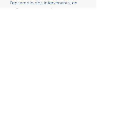
l'ensemble des intervenants, en
veillant au respect de vos attentes,
de votre budget et des délais
convenus. Cette présence
constante vous permet de réaliser
vos projets en toute sérénité.
40
Années d'experience