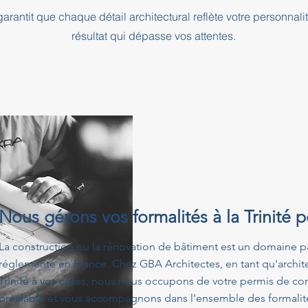
rantit que chaque détail architectural reflète votre personnali
résultat qui dépasse vos attentes.
Nous gérons vos formalités à la Trinité 
La construction ou la rénovation de bâtiment est un domaine p
réglementé en France. Chez GBA Architectes, en tant qu'archit
Trinité à vos côtés, nous nous occupons de votre permis de con
préalable et vous accompagnons dans l'ensemble des formalités 