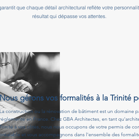
rantit que chaque détail architectural reflète votre personnali
résultat qui dépasse vos attentes.
Nous gérons vos formalités à la Trinité 
La construction ou la rénovation de bâtiment est un domaine p
réglementé en France. Chez GBA Architectes, en tant qu'archit
Trinité à vos côtés, nous nous occupons de votre permis de con
préalable et vous accompagnons dans l'ensemble des formalités 