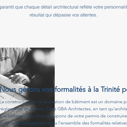
rantit que chaque détail architectural reflète votre personnali
résultat qui dépasse vos attentes.
Nous gérons vos formalités à la Trinité 
La construction ou la rénovation de bâtiment est un domaine p
réglementé en France. Chez GBA Architectes, en tant qu'architect
à vos côtés, nous nous occupons de votre permis de construire
et vous accompagnons dans l'ensemble des formalités relatives 