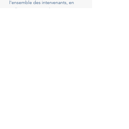
l'ensemble des intervenants, en
veillant au respect de vos attentes,
de votre budget et des délais
convenus. Cette présence
constante vous permet de réaliser
vos projets en toute sérénité.
40
Années d'experience