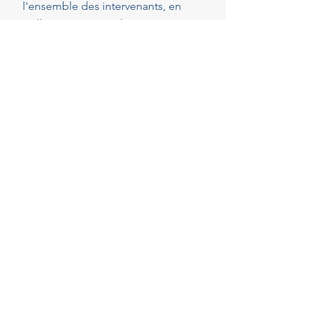
l'ensemble des intervenants, en
veillant au respect de vos attentes,
de votre budget et des délais
convenus. Cette présence
constante vous permet de réaliser
vos projets en toute sérénité.
40
Années d'experience