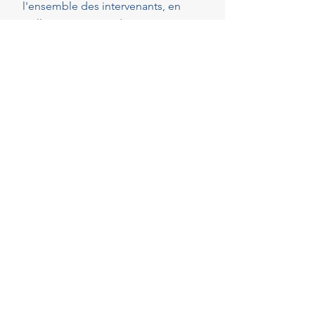
l'ensemble des intervenants, en
veillant au respect de vos attentes,
de votre budget et des délais
convenus. Cette présence
constante vous permet de réaliser
vos projets en toute sérénité.
40
Années d'experience