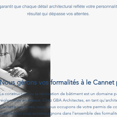
rantit que chaque détail architectural reflète votre personnali
résultat qui dépasse vos attentes.
Nous gérons vos formalités à le Cannet
La construction ou la rénovation de bâtiment est un domaine p
réglementé en France. Chez GBA Architectes, en tant qu'archite
Cannet à vos côtés, nous nous occupons de votre permis de con
préalable et vous accompagnons dans l'ensemble des formalités 