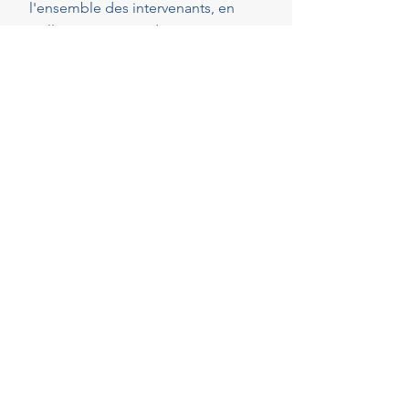
l'ensemble des intervenants, en
veillant au respect de vos attentes,
de votre budget et des délais
convenus. Cette présence
constante vous permet de réaliser
vos projets en toute sérénité.
40
Années d'experience