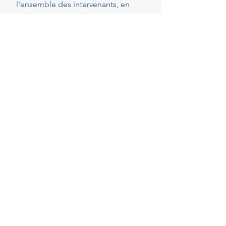
l'ensemble des intervenants, en
veillant au respect de vos attentes,
de votre budget et des délais
convenus. Cette présence
constante vous permet de réaliser
vos projets en toute sérénité.
40
Années d'experience