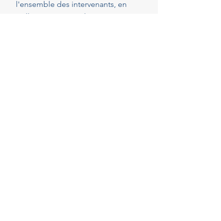
l'ensemble des intervenants, en
veillant au respect de vos attentes,
de votre budget et des délais
convenus. Cette présence
constante vous permet de réaliser
vos projets en toute sérénité.
40
Années d'experience