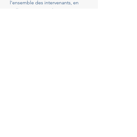
l'ensemble des intervenants, en
veillant au respect de vos attentes,
de votre budget et des délais
convenus. Cette présence
constante vous permet de réaliser
vos projets en toute sérénité.
40
Années d'experience