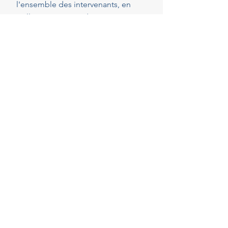
l'ensemble des intervenants, en
veillant au respect de vos attentes,
de votre budget et des délais
convenus. Cette présence
constante vous permet de réaliser
vos projets en toute sérénité.
40
Années d'experience