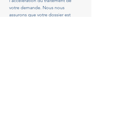
l'accélération du traitement de
votre demande. Nous nous
assurons que votre dossier est
parfaitement complet et conforme
dès le dépôt, réduisant ainsi les
risques de demandes de pièces
complémentaires qui peuvent
rallonger les délais.
40