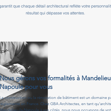
rantit que chaque détail architectural reflète votre personnali
résultat qui dépasse vos attentes.
Nous gérons vos formalités à Mandelieu-
Napoule pour vous
La construction ou la rénovation de bâtiment est un domaine p
réglementé en France. Chez GBA Architectes, en tant qu'architec
Mandelieu-la-Napoule à vos côtés, nous nous occupons de votr