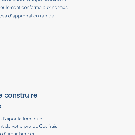
n seulement conforme aux normes
nces d'approbation rapide.
e construire
e
la-Napoule implique
t de votre projet. Ces frais
s d'urbanisme et