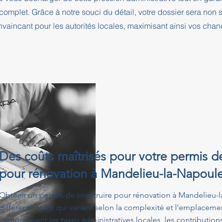
complet. Grâce à notre souci du détail, votre dossier sera no
nvaincant pour les autorités locales, maximisant ainsi vos cha
Des coûts maîtrisés pour votre permis d
pour rénovation à Mandelieu-la-Napoul
Obtenir un permis de construire pour rénovation à Mandelieu-
différents coûts qui varient selon la complexité et l'emplacemen
comprennent les taxes administratives locales, les contribution