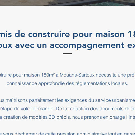
mis de construire pour maison 
oux avec un accompagnement e
truire pour maison 180m² à Mouans-Sartoux nécessite une prép
connaissance approfondie des réglementations locales.
s maîtrisons parfaitement les exigences du service urbanism
pe de votre demande. De la rédaction des documents détaill
a création de modèles 3D précis, nous prenons en charge l'intég
e vous décharger de cette pression administrative tout en ga