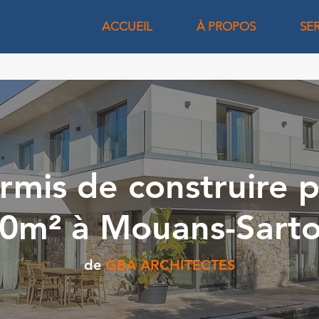
ACCUEIL
À PROPOS
SE
rmis de construire 
0m² à Mouans-Sart
de
GBA ARCHITECTES