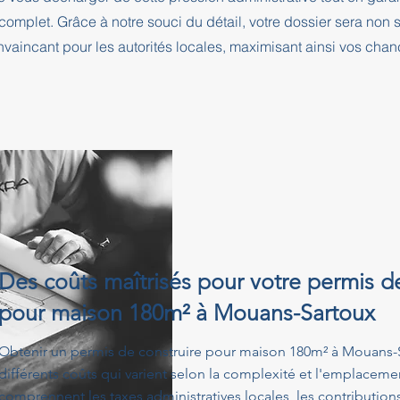
complet. Grâce à notre souci du détail, votre dossier sera no
nvaincant pour les autorités locales, maximisant ainsi vos cha
Des coûts maîtrisés pour votre permis d
pour maison 180m² à Mouans-Sartoux
Obtenir un permis de construire pour maison 180m² à Mouans-
différents coûts qui varient selon la complexité et l'emplacemen
comprennent les taxes administratives locales, les contribution