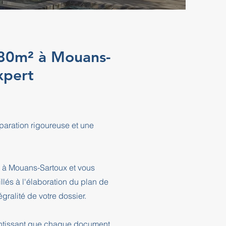
180m² à Mouans-
xpert
aration rigoureuse et une
e à Mouans-Sartoux et vous
és à l'élaboration du plan de
ralité de votre dossier.
rantissant que chaque document