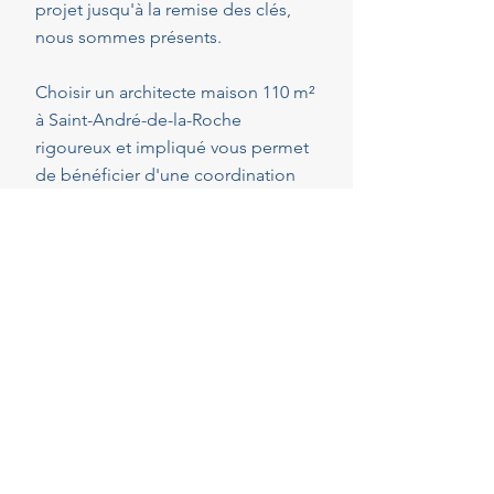
projet jusqu'à la remise des clés,
nous sommes présents.
Choisir un architecte maison 110 m²
à Saint-André-de-la-Roche
rigoureux et impliqué vous permet
de bénéficier d'une coordination
optimale de l'ensemble des
intervenants, en veillant au respect
de vos attentes, de votre budget et
des délais convenus. Cette
présence constante vous permet de
réaliser vos projets en toute
sérénité.