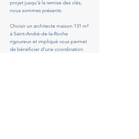
projet jusqu'à la remise des clés,
nous sommes présents.
Choisir un architecte maison 131 m²
à Saint-André-de-la-Roche
rigoureux et impliqué vous permet
de bénéficier d'une coordination
optimale de l'ensemble des
intervenants, en veillant au respect
de vos attentes, de votre budget et
des délais convenus. Cette
présence constante vous permet de
réaliser vos projets en toute
sérénité.