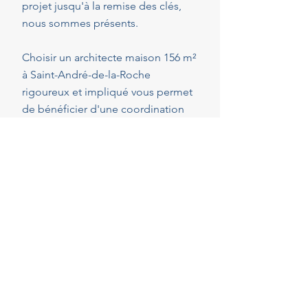
projet jusqu'à la remise des clés,
nous sommes présents.
Choisir un architecte maison 156 m²
à Saint-André-de-la-Roche
rigoureux et impliqué vous permet
de bénéficier d'une coordination
optimale de l'ensemble des
intervenants, en veillant au respect
de vos attentes, de votre budget et
des délais convenus. Cette
présence constante vous permet de
réaliser vos projets en toute
sérénité.