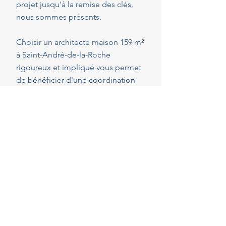
projet jusqu'à la remise des clés,
nous sommes présents.
Choisir un architecte maison 159 m²
à Saint-André-de-la-Roche
rigoureux et impliqué vous permet
de bénéficier d'une coordination
optimale de l'ensemble des
intervenants, en veillant au respect
de vos attentes, de votre budget et
des délais convenus. Cette
présence constante vous permet de
réaliser vos projets en toute
sérénité.