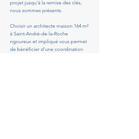
projet jusqu'à la remise des clés,
nous sommes présents.
Choisir un architecte maison 164 m²
à Saint-André-de-la-Roche
rigoureux et impliqué vous permet
de bénéficier d'une coordination
optimale de l'ensemble des
intervenants, en veillant au respect
de vos attentes, de votre budget et
des délais convenus. Cette
présence constante vous permet de
réaliser vos projets en toute
sérénité.