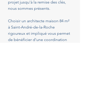
projet jusqu'à la remise des clés,
nous sommes présents.
Choisir un architecte maison 84 m²
à Saint-André-de-la-Roche
rigoureux et impliqué vous permet
de bénéficier d'une coordination
optimale de l'ensemble des
intervenants, en veillant au respect
de vos attentes, de votre budget et
des délais convenus. Cette
présence constante vous permet de
réaliser vos projets en toute
sérénité.